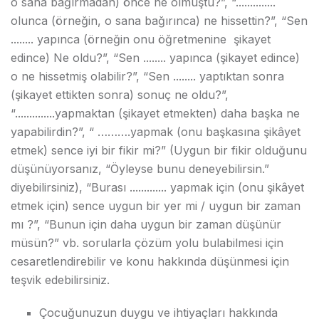
o sana bağırmadan) önce ne olmuştu?”, “..............
olunca (örneğin, o sana bağırınca) ne hissettin?”, “Sen
........ yapınca (örneğin onu öğretmenine şikayet
edince) Ne oldu?”, “Sen ........ yapınca (şikayet edince)
o ne hissetmiş olabilir?”, “Sen ........ yaptıktan sonra
(şikayet ettikten sonra) sonuç ne oldu?”,
“..............yapmaktan (şikayet etmekten) daha başka ne
yapabilirdin?”, “ ……….yapmak (onu başkasına şikâyet
etmek) sence iyi bir fikir mi?” (Uygun bir fikir olduğunu
düşünüyorsanız, “Öyleyse bunu deneyebilirsin.”
diyebilirsiniz), “Burası ............. yapmak için (onu şikâyet
etmek için) sence uygun bir yer mi / uygun bir zaman
mı ?”, “Bunun için daha uygun bir zaman düşünür
müsün?” vb. sorularla çözüm yolu bulabilmesi için
cesaretlendirebilir ve konu hakkında düşünmesi için
teşvik edebilirsiniz.
Çocuğunuzun duygu ve ihtiyaçları hakkında