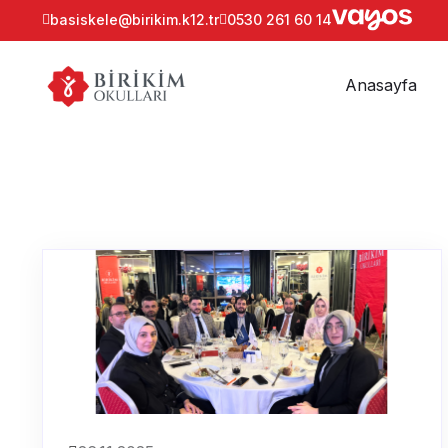
basiskele@birikim.k12.tr
0530 261 60 14
Anasayfa