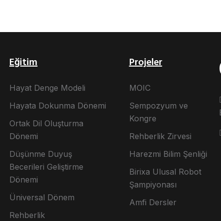
Eğitim
Projeler
Hayat Denge Modeli
MOIC
Hayata Dokunma Dönemi
Sempozyum ve
Kongre
Ortak Dil Oluşturma
Dönemi
Rehberlik Zirvesi
Düşünme Duyuş
Harezmi Bilim Şenliği
Becerileri Geliştirme
Birixa Ulusal Robot
Dönemi
Şampiyonası
Üniversal Dönem
Amfi Dersler
Rehberlik