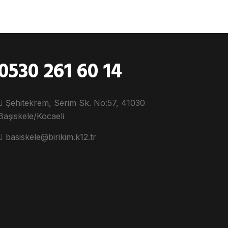
0530 261 60 14
Şehitekrem, Serim Sk. No:57, 41030
Başiskele/Kocaeli
basiskele@birikim.k12.tr