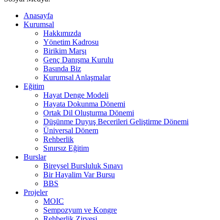
Anasayfa
Kurumsal
Hakkımızda
Yönetim Kadrosu
Birikim Marşı
Genç Danışma Kurulu
Basında Biz
Kurumsal Anlaşmalar
Eğitim
Hayat Denge Modeli
Hayata Dokunma Dönemi
Ortak Dil Oluşturma Dönemi
Düşünme Duyuş Becerileri Geliştirme Dönemi
Üniversal Dönem
Rehberlik
Sınırsız Eğitim
Burslar
Bireysel Bursluluk Sınavı
Bir Hayalim Var Bursu
BBS
Projeler
MOIC
Sempozyum ve Kongre
Rehberlik Zirvesi