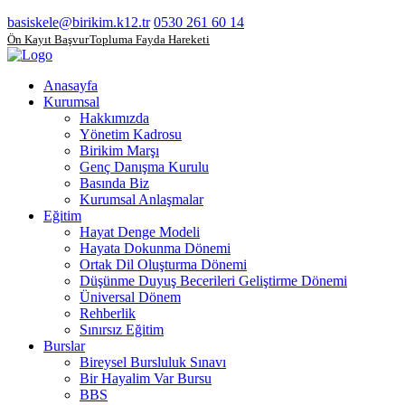
basiskele@birikim.k12.tr
0530 261 60 14
Ön Kayıt Başvuru
Topluma Fayda Hareketi
Anasayfa
Kurumsal
Hakkımızda
Yönetim Kadrosu
Birikim Marşı
Genç Danışma Kurulu
Basında Biz
Kurumsal Anlaşmalar
Eğitim
Hayat Denge Modeli
Hayata Dokunma Dönemi
Ortak Dil Oluşturma Dönemi
Düşünme Duyuş Becerileri Geliştirme Dönemi
Üniversal Dönem
Rehberlik
Sınırsız Eğitim
Burslar
Bireysel Bursluluk Sınavı
Bir Hayalim Var Bursu
BBS