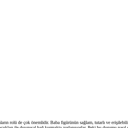
aların rolü de çok önemlidir. Baba figürünün sağlam, tutarlı ve erişile
kları ile duygusal bağ kurmakta zorlanıyorlar. Peki bu durumu nasıl de