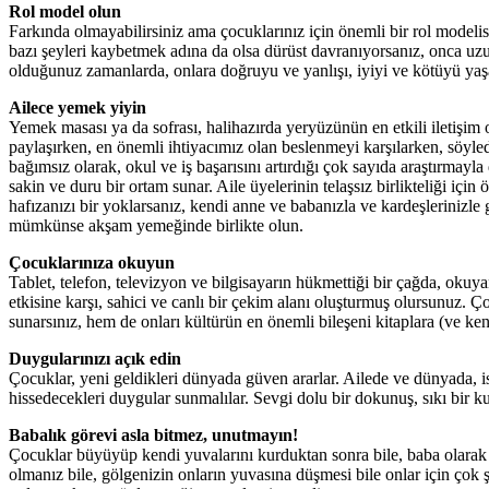
Rol model olun
Farkında olmayabilirsiniz ama çocuklarınız için önemli bir rol modelisi
bazı şeyleri kaybetmek adına da olsa dürüst davranıyorsanız, onca uzun
olduğunuz zamanlarda, onlara doğruyu ve yanlışı, iyiyi ve kötüyü yaşa
Ailece yemek yiyin
Yemek masası ya da sofrası, halihazırda yeryüzünün en etkili iletişim 
paylaşırken, en önemli ihtiyacımız olan beslenmeyi karşılarken, söyled
bağımsız olarak, okul ve iş başarısını artırdığı çok sayıda araştırm
sakin ve duru bir ortam sunar. Aile üyelerinin telaşsız birlikteliği için
hafızanızı bir yoklarsanız, kendi anne ve babanızla ve kardeşlerinizle 
mümkünse akşam yemeğinde birlikte olun.
Çocuklarınıza okuyun
Tablet, telefon, televizyon ve bilgisayarın hükmettiği bir çağda, okuy
etkisine karşı, sahici ve canlı bir çekim alanı oluşturmuş olursunuz. Ço
sunarsınız, hem de onları kültürün en önemli bileşeni kitaplara (ve ken
Duygularınızı açık edin
Çocuklar, yeni geldikleri dünyada güven ararlar. Ailede ve dünyada, ist
hissedecekleri duygular sunmalılar. Sevgi dolu bir dokunuş, sıkı bir k
Babalık görevi asla bitmez, unutmayın!
Çocuklar büyüyüp kendi yuvalarını kurduktan sonra bile, baba olarak v
olmanız bile, gölgenizin onların yuvasına düşmesi bile onlar için çok ş