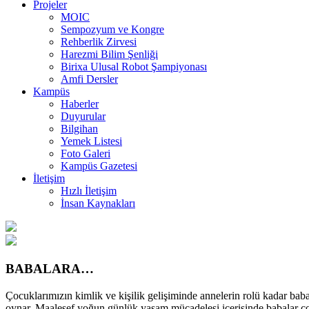
Projeler
MOIC
Sempozyum ve Kongre
Rehberlik Zirvesi
Harezmi Bilim Şenliği
Birixa Ulusal Robot Şampiyonası
Amfi Dersler
Kampüs
Haberler
Duyurular
Bilgihan
Yemek Listesi
Foto Galeri
Kampüs Gazetesi
İletişim
Hızlı İletişim
İnsan Kaynakları
BABALARA…
Çocuklarımızın kimlik ve kişilik gelişiminde annelerin rolü kadar bab
oynar. Maalesef yoğun günlük yaşam mücadelesi içerisinde babalar çocu