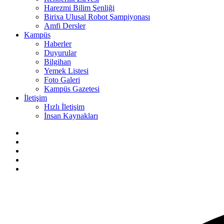
Harezmi Bilim Şenliği
Birixa Ulusal Robot Şampiyonası
Amfi Dersler
Kampüs
Haberler
Duyurular
Bilgihan
Yemek Listesi
Foto Galeri
Kampüs Gazetesi
İletişim
Hızlı İletişim
İnsan Kaynakları