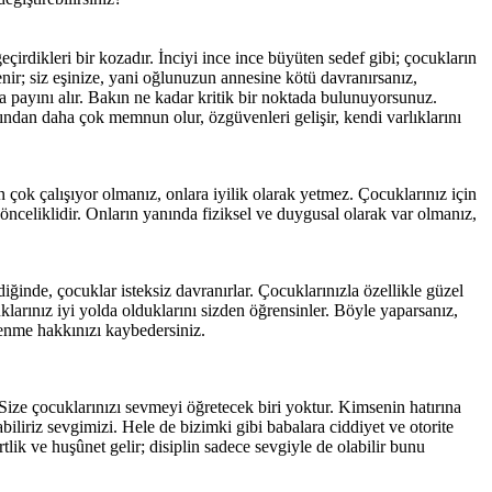
çirdikleri bir kozadır. İnciyi ince ince büyüten sedef gibi; çocukların
nir; siz eşinize, yani oğlunuzun annesine kötü davranırsanız,
da payını alır. Bakın ne kadar kritik bir noktada bulunuyorsunuz.
rından daha çok memnun olur, özgüvenleri gelişir, kendi varlıklarını
 çok çalışıyor olmanız, onlara iyilik olarak yetmez. Çocuklarınız için
önceliklidir. Onların yanında fiziksel ve duygusal olarak var olmanız,
ğinde, çocuklar isteksiz davranırlar. Çocuklarınızla özellikle güzel
uklarınız iyi yolda olduklarını sizden öğrensinler. Böyle yaparsanız,
enme hakkınızı kaybedersiniz.
 Size çocuklarınızı sevmeyi öğretecek biri yoktur. Kimsenin hatırına
iliriz sevgimizi. Hele de bizimki gibi babalara ciddiyet ve otorite
tlik ve huşûnet gelir; disiplin sadece sevgiyle de olabilir bunu