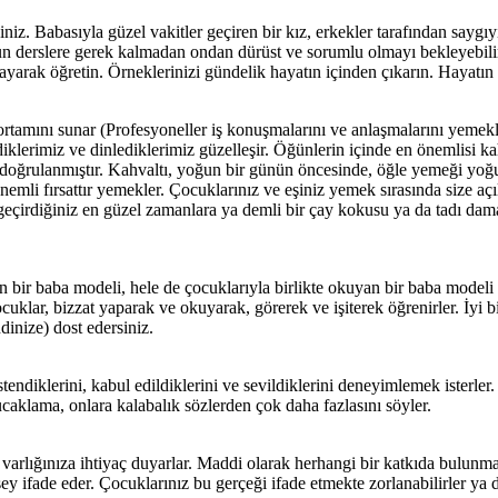
niz. Babasıyla güzel vakitler geçiren bir kız, erkekler tarafından saygı
 derslere gerek kalmadan ondan dürüst ve sorumlu olmayı bekleyebilirsini
yarak öğretin. Örneklerinizi gündelik hayatın içinden çıkarın. Hayatın
ortamını sunar (Profesyoneller iş konuşmalarını ve anlaşmalarını yemekli
iklerimiz ve dinlediklerimiz güzelleşir. Öğünlerin içinde en önemlisi ka
ayla doğrulanmıştır. Kahvaltı, yoğun bir günün öncesinde, öğle yemeği 
 önemli fırsattır yemekler. Çocuklarınız ve eşiniz yemek sırasında size aç
geçirdiğiniz en güzel zamanlara ya demli bir çay kokusu ya da tadı damağ
an bir baba modeli, hele de çocuklarıyla birlikte okuyan bir baba modeli
cuklar, bizzat yaparak ve okuyarak, görerek ve işiterek öğrenirler. İyi bi
dinize) dost edersiniz.
endiklerini, kabul edildiklerini ve sevildiklerini deneyimlemek isterler.
ucaklama, onlara kalabalık sözlerden çok daha fazlasını söyler.
arlığınıza ihtiyaç duyarlar. Maddi olarak herhangi bir katkıda bulunmasa
ey ifade eder. Çocuklarınız bu gerçeği ifade etmekte zorlanabilirler ya d