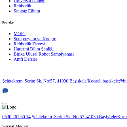
Üniversal Dönem
Rehberlik
Sınırsız Eğitim
Projeler
MOIC
Sempozyum ve Kongre
Rehberlik Zirvesi
Harezmi Bilim Şenliği
Birixa Ulusal Robot Şampiyonası
Amfi Dersler
0530 261 60 14
Şehitekrem, Serim Sk. No:57, 41030 Başiskele/Kocaeli
basiskele@bir
0530 261 60 14
Şehitekrem, Serim Sk. No:57, 41030 Başiskele/Koca
Sosyal Medya: