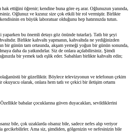
yı hak ettiğini öğrenir; kendine buna göre eş arar. Oğlunuzun yanında,
z. Oğlunuz ve kızınız size çok etkili bir rol vermiştir. Birlikte
 kendisinin en büyük laboratuar olduğunu hep hatırınızda tutun.
 yaparken bu önemli detayı göz önünde tutarlar). Tatlı bir şeyi
hvaltıdır. Birlikte kahvaltı yapmanın, kahvaltıda ne yediğinizden
yoğun bir günün tam ortasında, akşam yemeği yoğun bir günün sonunda,
ılmaya daha da yatkındırlar. Siz de onlara açılabilirsiniz. Şimdi
ınızda bir yemek tadı eşlik eder. Sabahları birlikte kahvaltı edin;
 olağanüstü bir güzelliktir. Böylece televizyonun ve telefonun çekim
r okuyucu olarak, onlara hem tatlı ve çekici bir iletişim ortamı
 Özellikle babalar çocuklarına güven duyacakları, sevildiklerini
nız bile, çok uzaklarda olsanız bile, sadece nefes alıp veriyor
a gecikebilirler. Ama siz, şimdiden, gölgenizin ve nefesinizin bile