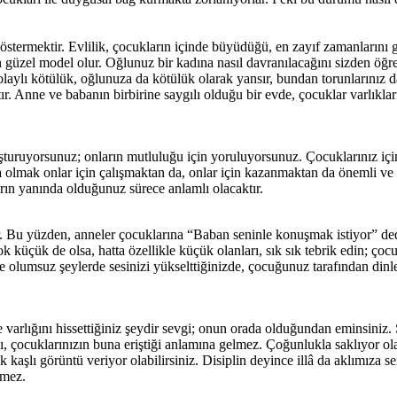
stermektir. Evlilik, çocukların içinde büyüdüğü, en zayıf zamanlarını ge
 güzel model olur. Oğlunuz bir kadına nasıl davranılacağını sizden öğre
dolaylı kötülük, oğlunuza da kötülük olarak yansır, bundan torunlarınız 
ır. Anne ve babanın birbirine saygılı olduğu bir evde, çocuklar varlıkla
şturuyorsunuz; onların mutluluğu için yoruluyorsunuz. Çocuklarınız için
nda olmak onlar için çalışmaktan da, onlar için kazanmaktan da önemli ve 
nların yanında olduğunuz sürece anlamlı olacaktır.
r. Bu yüzden, anneler çocuklarına “Baban seninle konuşmak istiyor” dedi
k küçük de olsa, hatta özellikle küçük olanları, sık sık tebrik edin; çoc
lumsuz şeylerde sesinizi yükselttiğinizde, çocuğunuz tarafından dinl
de varlığını hissettiğiniz şeydir sevgi; onun orada olduğundan eminsiniz.
, çocuklarınızın buna eriştiği anlamına gelmez. Çoğunlukla saklıyor olab
kaşlı görüntü veriyor olabilirsiniz. Disiplin deyince illâ da aklımıza ser
emez.