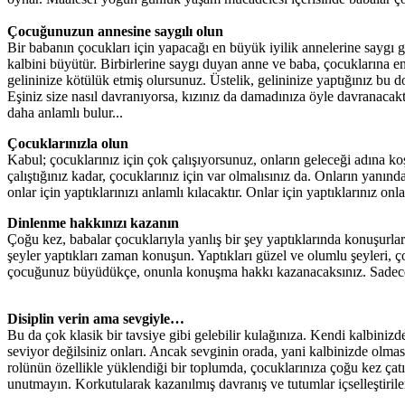
Çocuğunuzun annesine saygılı olun
Bir babanın çocukları için yapacağı en büyük iyilik annelerine saygı gö
kalbini büyütür. Birbirlerine saygı duyan anne ve baba, çocuklarına en
gelininize kötülük etmiş olursunuz. Üstelik, gelininize yaptığınız bu 
Eşiniz size nasıl davranıyorsa, kızınız da damadınıza öyle davranacakt
daha anlamlı bulur...
Çocuklarınızla olun
Kabul; çocuklarınız için çok çalışıyorsunuz, onların geleceği adına ko
çalıştığınız kadar, çocuklarınız için var olmalısınız da. Onların yanı
onlar için yaptıklarınızı anlamlı kılacaktır. Onlar için yaptıklarınız o
Dinlenme hakkınızı kazanın
Çoğu kez, babalar çocuklarıyla yanlış bir şey yaptıklarında konuşurla
şeyler yaptıkları zaman konuşun. Yaptıkları güzel ve olumlu şeyleri, ço
çocuğunuz büyüdükçe, onunla konuşma hakkı kazanacaksınız. Sadece o
Disiplin verin ama sevgiyle…
Bu da çok klasik bir tavsiye gibi gelebilir kulağınıza. Kendi kalbiniz
seviyor değilsiniz onları. Ancak sevginin orada, yani kalbinizde olması
rolünün özellikle yüklendiği bir toplumda, çocuklarınıza çoğu kez çatık 
unutmayın. Korkutularak kazanılmış davranış ve tutumlar içselleştiril